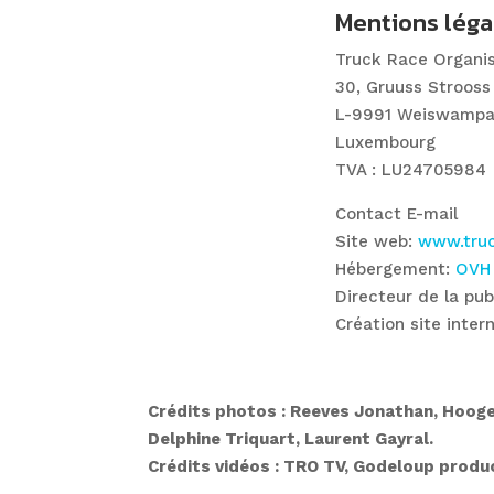
Mentions léga
Truck Race Organi
30, Gruuss Strooss
L-9991 Weiswamp
Luxembourg
TVA : LU24705984
Contact E-mail
Site web:
www.truc
Hébergement:
OVH
Directeur de la pub
Création site inter
Crédits photos : Reeves Jonathan, Hooge
Delphine Triquart, Laurent Gayral.
Crédits vidéos : TRO TV, Godeloup produc