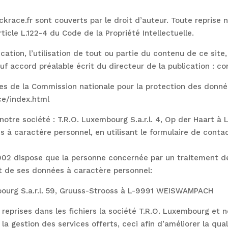
ckrace.fr sont couverts par le droit d’auteur. Toute reprise n
rticle L.122-4 du Code de la Propriété Intellectuelle.
ication, l’utilisation de tout ou partie du contenu de ce sit
uf accord préalable écrit du directeur de la publication : co
es de la Commission nationale pour la protection des donn
ce/index.html
e notre société : T.R.O. Luxembourg S.a.r.l. 4, Op der Haart
 à caractère personnel, en utilisant le formulaire de contac
 2002 dispose que la personne concernée par un traitement d
nt de ses données à caractère personnel:
bourg S.a.r.l. 59, Gruuss-Strooss à L-9991 WEISWAMPACH
reprises dans les fichiers la société T.R.O. Luxembourg et n
la gestion des services offerts, ceci afin d’améliorer la qua