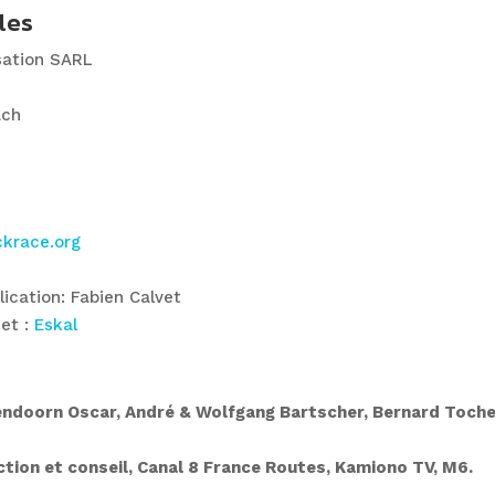
les
sation SARL
ach
krace.org
lication: Fabien Calvet
net :
Eskal
ndoorn Oscar, André & Wolfgang Bartscher, Bernard Tochepo
tion et conseil, Canal 8 France Routes, Kamiono TV, M6.