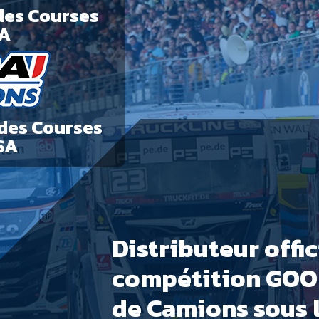
des Courses
IA
des Courses
SA
Distributeur offi
compétition GOO
de Camions sous l