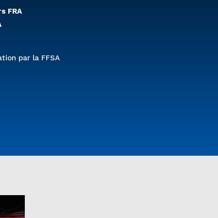
rs FRA
A
tion par la FFSA