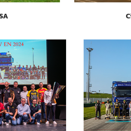
FSA
C