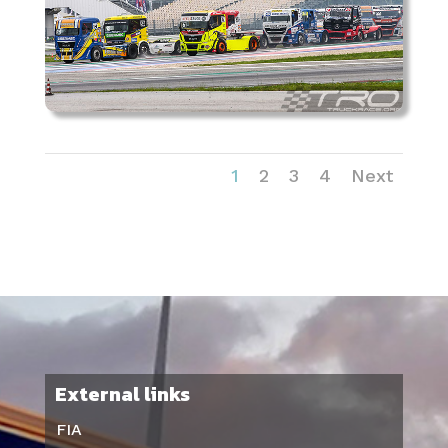
1
2
3
4
Next
External links
FIA