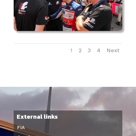
1
2
3
4
Next
External links
FIA