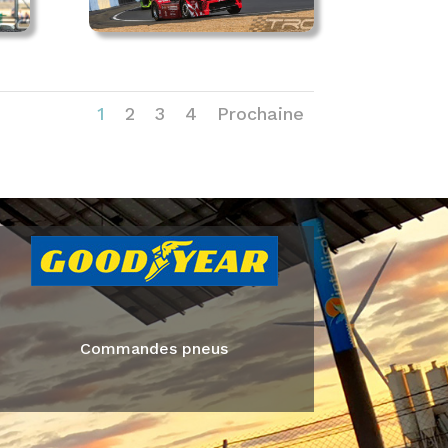
1
2
3
4
Prochaine
Commandes pneus