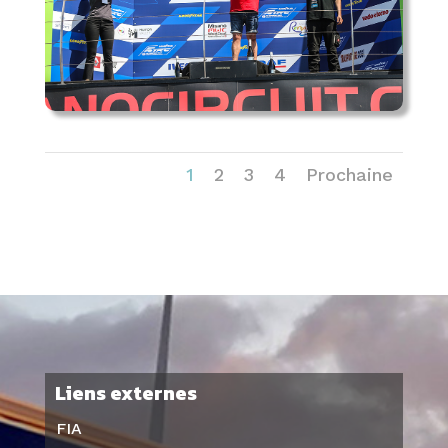
1
2
3
4
Prochaine
Liens externes
FIA